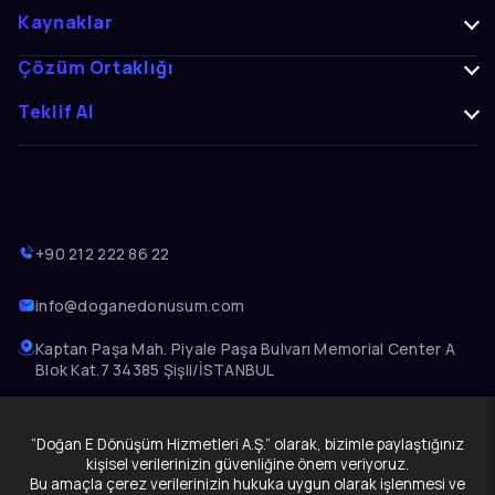
Kaynaklar
Çözüm Ortaklığı
Teklif Al
+90 212 222 86 22
info@doganedonusum.com
Kaptan Paşa Mah. Piyale Paşa Bulvarı Memorial Center A
Blok Kat.7 34385 Şişli/İSTANBUL
“Doğan E Dönüşüm Hizmetleri A.Ş.” olarak, bizimle paylaştığınız
kişisel verilerinizin güvenliğine önem veriyoruz.
© 2025 doganedonusum.com | Tüm Hakları Saklıdır. |
Bu amaçla çerez verilerinizin hukuka uygun olarak işlenmesi ve